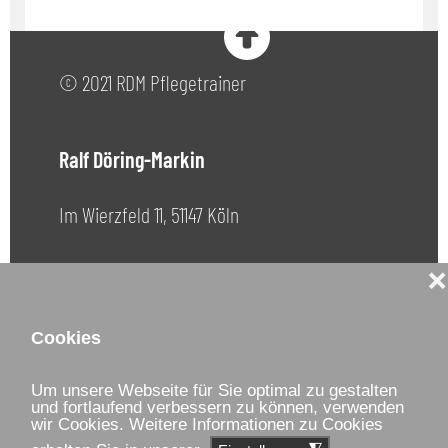
© 2021 RDM Pflegetrainer
Ralf Döring-Markin
Im Wierzfeld 11, 51147 Köln
Telefon: +49 173 3433833
❌
Email:
info@rdm-pflegetrainer.de
Cookies
Home
Datenschutzerklärung
Um unsere Webseite für Sie optimal zu gestalten
und fortlaufend verbessern zu können, verwenden
wir Cookies. Weitere Informationen zu Cookies